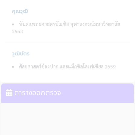
คุณวุฒิ
ทันตแพทยศาสตรบัณฑิต จุฬาลงกรณ์มหาวิทยาลัย
2553
วุฒิบัตร
ศัลยศาสตร์ช่องปาก และแม็กซิลโลเฟเชียล 2559
ตารางออกตรวจ