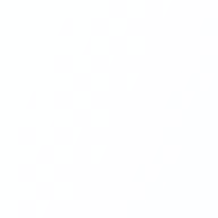
✕
น้าแรก
เกี่ยวกับเรา
ประวัติความเป็นมาของสิริเวช
วิสัยทัศน์ และพันธกิจ