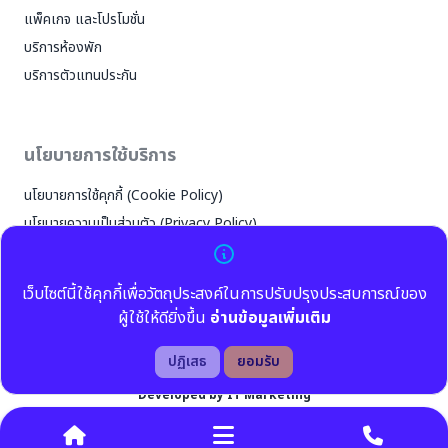
แพ็คเกจ และโปรโมชั่น
✕
บริการห้องพัก
บริการตัวแทนประกัน
หน้าแรก
เกี่ยวกับเรา
ประวัติความเป็นมาของสิริเวช
นโยบายการใช้บริการ
วิสัยทัศน์ และพันธกิจ
สิ่งอำนวยความสะดวก
นโยบายการใช้คุกกี้ (Cookie Policy)
บริการสำหรับลูกค้า
นโยบายความเป็นส่วนตัว (Privacy Policy)
แพ็คเกจและโปรโมชั่น
นโยบายความเป็นส่วนตัว (สำหรับลูกค้า)
บริการห้องพัก และสิ่งอำนวยความสะดวก
นโยบายความเป็นส่วนตัว (สำหรับคู่ค้าและคู่สัญญา)
บริการตัวแทนประกัน
เว็บไซต์นี้ใช้คุกกี้เพื่อวัตถุประสงค์ในการปรับปรุงประสบการณ์ของ
039-605-666
แพทย์ของเรา
ผู้ใช้ให้ดียิ่งขึ้น
อ่านข้อมูลเพิ่มเติม
(
หลัก
)
ค้นหาแพทย์
ค้นหาเวลาออกตรวจแพทย์
ปฏิเสธ
ยอมรับ
ติดต่อเรา
สงวนลิขสิทธิ์ ©
2026
บริษัทสิริเวชจันทบุรี จำกัด มหาชน
039-327-530-4
(
สำรอง
)
แผนที่และการเดินทาง
Developed by IT Marketing
ร่วมงานกับเรา
039-322-477
(
ฉุกเฉิน
)