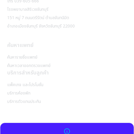
โทร 039-605-666
โรงพยาบาลสิริเวชจันทบุรี
151 หมู่ 7 ถนนตรีรัตน์ ตำบลจันทนิมิต
อำเภอเมืองจันทบุรี จังหวัดจันทบุรี 22000
ค้นหาแพทย์
ค้นหารายชื่อแพทย์
✕
ค้นหาเวลาออกตรวจแพทย์
บริการสำหรับลูกค้า
หน้าแรก
เกี่ยวกับเรา
แพ็คเกจ และโปรโมชั่น
ประวัติความเป็นมาของสิริเวช
บริการห้องพัก
วิสัยทัศน์ และพันธกิจ
บริการตัวแทนประกัน
สิ่งอำนวยความสะดวก
บริการสำหรับลูกค้า
แพ็คเกจและโปรโมชั่น
นโยบายการใช้บริการ
บริการห้องพัก และสิ่งอำนวยความสะดวก