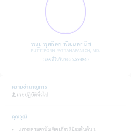
พญ. พุทธิพร พัฒนพานิช
PUTTIPORN PATTANAPANICH, MD.
( เลขที่ใบรับรอง ว.59496 )
ความชำนาญการ
เวชปฏิบัติทั่วไป
คุณวุฒิ
แพทยศาสตรบัณฑิต เกียรตินิยมอันดับ 1