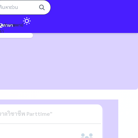
อกตรวจแพทย์
ารเดินทาง
ภาษา
เรา
าลวิชาชีพ Parttime"