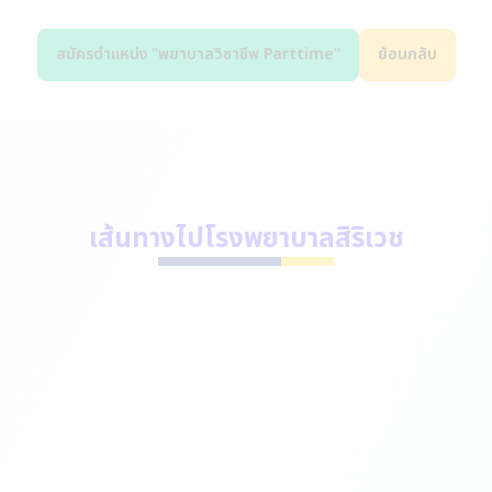
สมัครตำแหน่ง "พยาบาลวิชาชีพ Parttime"
ย้อนกลับ
เส้นทางไปโรงพยาบาลสิริเวช