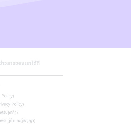
✕
น้าแรก
่าวสารของเราได้ที่
เกี่ยวกับเรา
ประวัติความเป็นมาของสิริเวช
วิสัยทัศน์ และพันธกิจ
สิ่งอำนวยความสะดวก
ร
บริการสำหรับลูกค้า
แพ็คเกจและโปรโมชั่น
e Policy)
บริการห้องพัก และสิ่งอำนวยความสะดวก
rivacy Policy)
บริการตัวแทนประกัน
หรับลูกค้า)
039-605-666
รับคู่ค้าและคู่สัญญา)
แพทย์ของเรา
ค้นหาแพทย์
ค้นหาเวลาออกตรวจแพทย์
( หลัก )